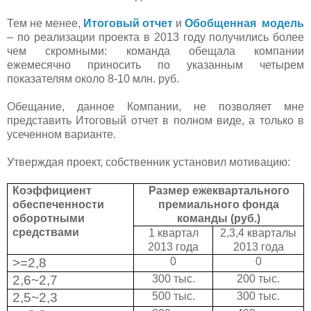
Тем не менее,
Итоговый отчет
и
Обобщенная модель
– по реализации проекта в 2013 году получились более
чем скромными: команда обещала компании
ежемесячно приносить по указанным четырем
показателям около 8-10 млн. руб.
Обещание, данное Компании, не позволяет мне
представить
Итоговый отчет в полном виде, а только в
усеченном варианте.
Утверждая проект, собственник установил мотивацию:
Коэффициент
Размер ежеквартального
обеспеченности
премиального фонда
оборотными
команды (руб.)
средствами
1 квартал
2,3,4 кварталы
2013 года
2013 года
>=2,8
0
0
2,6
~
2,7
300 тыс.
200 тыс.
2,5
~
2,3
500 тыс.
300 тыс.