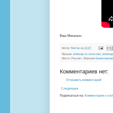
Ваш Михалыч.
Автор:
Виктор
на
13:07
Ярлыки:
вебинар по логистике
,
вебинар
Место: Россия г. Воронеж
Коминтерновс
Комментариев нет:
Отправить комментарий
Следующее
Подписаться на:
Комментарии к соо