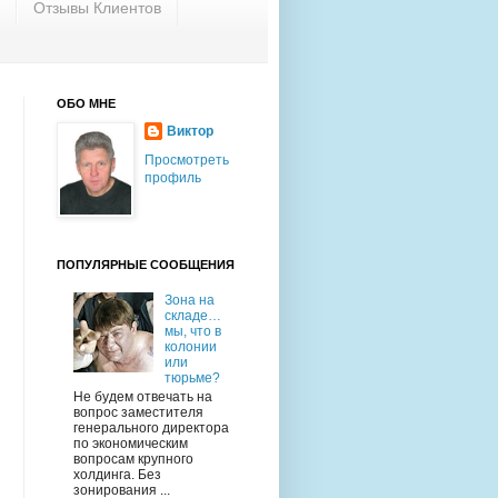
Отзывы Клиентов
ОБО МНЕ
Виктор
Просмотреть
профиль
ПОПУЛЯРНЫЕ СООБЩЕНИЯ
Зона на
складе…
мы, что в
колонии
или
тюрьме?
Не будем отвечать на
вопрос заместителя
генерального директора
по экономическим
вопросам крупного
холдинга. Без
зонирования ...