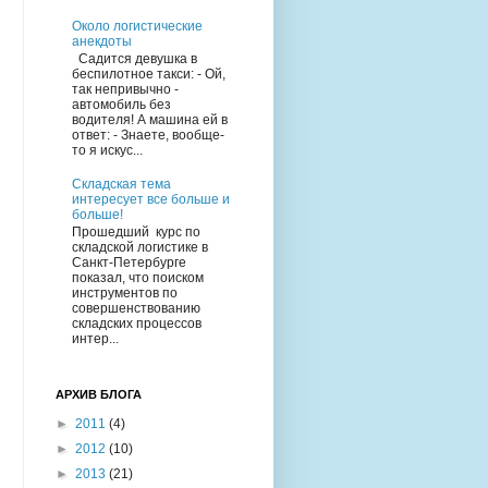
Около логистические
анекдоты
Cадится девушка в
беспилотное такси: - Ой,
так непривычно -
автомобиль без
водителя! А машина ей в
ответ: - Знаете, вообще-
то я искус...
Складская тема
интересует все больше и
больше!
Прошедший курс по
складской логистике в
Санкт-Петербурге
показал, что поиском
инструментов по
совершенствованию
складских процессов
интер...
АРХИВ БЛОГА
►
2011
(4)
►
2012
(10)
►
2013
(21)