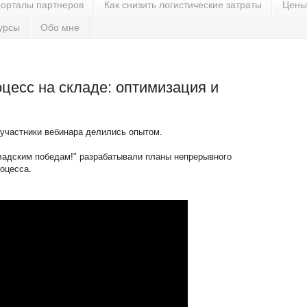
орталы партнеров
Как снизить логистические затраты
Цены
урсы
Обо мне
цесс на складе: оптимизация и
участники вебинара делились опытом.
ладским победам!" разрабатывали планы непрерывного
оцесса.