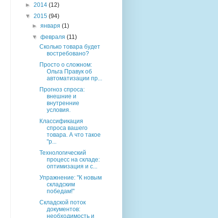
►
2014
(12)
▼
2015
(94)
►
января
(1)
▼
февраля
(11)
Сколько товара будет
востребовано?
Просто о сложном:
Ольга Правук об
автоматизации пр...
Прогноз спроса:
внешние и
внутренние
условия.
Классификация
спроса вашего
товара. А что такое
"р...
Технологический
процесс на складе:
оптимизация и с...
Упражнение: "К новым
складским
победам!"
Складской поток
документов:
необходимость и