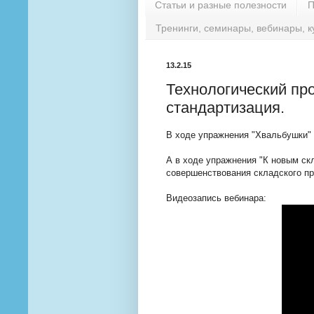
Статьи и разные полезности
П
Тренинги, семинары, вебинары, к
13.2.15
Технологический про
стандартизация.
В ходе упражнения "Хвальбушки" 
А в ходе упражнения "К новым ск
совершенствования складского пр
Видеозапись вебинара: