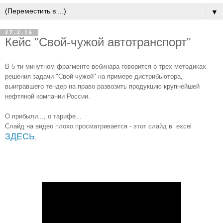
▼
27.2.16
Кейс "Свой-чужой автотранспорт"
В 5-ти минутном фрагменте вебинара говорится о трех методиках
решения задачи "Свой-чужой" на примере дистрибьютора,
выигравшего тендер на право развозить продукцию крупнейшей
нефтяной компании России.
О прибыли..., о тарифе...
Слайд на видео плохо просматривается - этот слайд в excel
ЗДЕСЬ
.