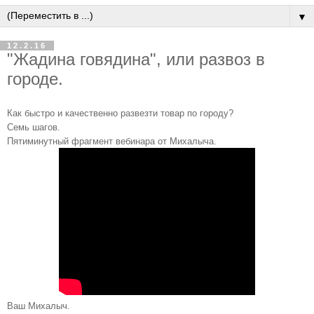
▼
12.2.16
"Жадина говядина", или развоз в
городе.
Как быстро и качественно развезти товар по городу?
Семь шагов.
Пятиминутный фрагмент вебинара от Михалыча.
Ваш Михалыч.