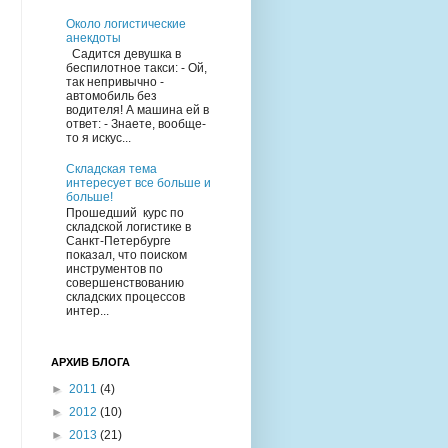
Около логистические
анекдоты
Cадится девушка в
беспилотное такси: - Ой,
так непривычно -
автомобиль без
водителя! А машина ей в
ответ: - Знаете, вообще-
то я искус...
Складская тема
интересует все больше и
больше!
Прошедший курс по
складской логистике в
Санкт-Петербурге
показал, что поиском
инструментов по
совершенствованию
складских процессов
интер...
АРХИВ БЛОГА
►
2011
(4)
►
2012
(10)
►
2013
(21)