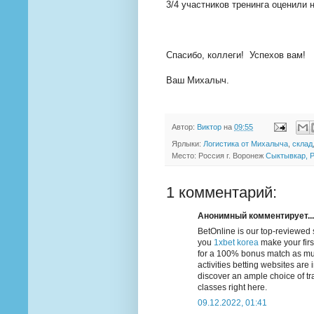
3/4 участников тренинга оценили 
Спасибо, коллеги! Успехов вам!
Ваш Михалыч.
Автор:
Виктор
на
09:55
Ярлыки:
Логистика от Михалыча
,
склад
Место: Россия г. Воронеж
Сыктывкар, Р
1 комментарий:
Анонимный комментирует...
BetOnline is our top-reviewed s
you
1xbet korea
make your first
for a 100% bonus match as muc
activities betting websites ar
discover an ample choice of tra
classes right here.
09.12.2022, 01:41