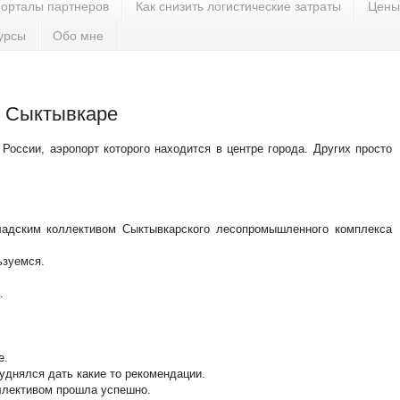
орталы партнеров
Как снизить логистические затраты
Цены
урсы
Обо мне
в Сыктывкаре
России, аэропорт которого находится в центре города. Других просто
ладским коллективом Сыктывкарского лесопромышленного комплекса
ьзуемся.
.
е.
уднялся дать какие то рекомендации.
ллективом прошла успешно.