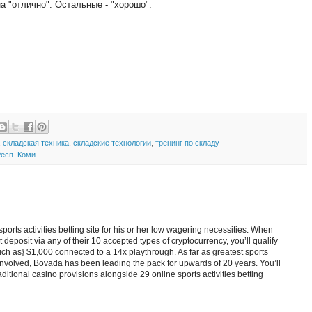
на "отлично". Остальные - "хорошо".
,
складская техника
,
складские технологии
,
тренинг по складу
есп. Коми
ports activities betting site for his or her low wagering necessities. When
 deposit via any of their 10 accepted types of cryptocurrency, you’ll qualify
h as} $1,000 connected to a 14x playthrough. As far as greatest sports
e involved, Bovada has been leading the pack for upwards of 20 years. You’ll
ditional casino provisions alongside 29 online sports activities betting