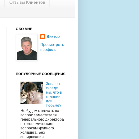
Отзывы Клиентов
ОБО МНЕ
Виктор
Просмотреть
профиль
ПОПУЛЯРНЫЕ СООБЩЕНИЯ
Зона на
складе…
мы, что в
колонии
или
тюрьме?
Не будем отвечать на
вопрос заместителя
генерального директора
по экономическим
вопросам крупного
холдинга. Без
зонирования ...