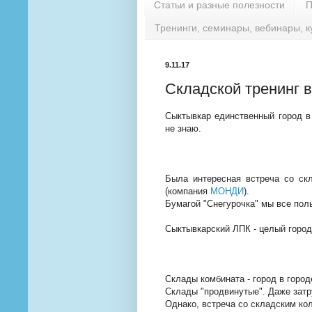
Статьи и разные полезности
П
Тренинги, семинары, вебинары, к
9.11.17
Складской тренинг 
Сыктывкар единственный город в 
не знаю.
Была интересная встреча со ск
(компания
МОНДИ
).
Бумагой "Снегурочка" мы все пол
Сыктывкарский ЛПК - целый город
Склады комбината - город в город
Склады "продвинутые". Даже затр
Однако, встреча со складским ко